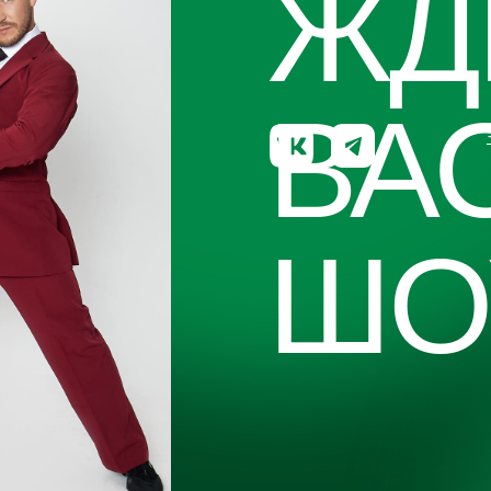
ЖД
ВА
ШО