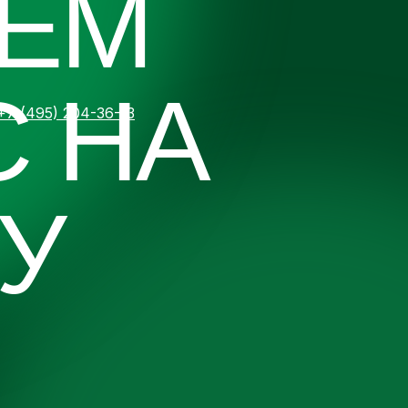
ЁМ
С НА
+7 (495) 204-36-13
У