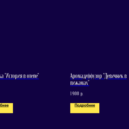
а "История в отеле"
Аромадиффузор "Девичник в
пижамах"
1 900
р.
бнее
Подробнее