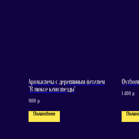
Аромасвеча с деревянным фитилем
Футболк
"В люксе кинозвезды"
1 400
р.
900
р.
Подробнее
Подро